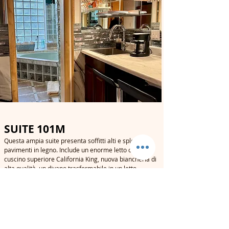
SUITE 101M
Questa ampia suite presenta soffitti alti e splendidi
pavimenti in legno. Include un enorme letto con
cuscino superiore California King, nuova biancheria di
alta qualità, un divano trasformabile in un letto
singolo per una terza persona, un ampio bagno
privato con pavimenti in marmo di design, una vasca
idromassaggio a forma di cuore, doccia separata con
blocchi di vetro e magnifici specchi da toeletta .
All'esterno della suite c'è una piccola zona pranzo in
comune con sgabelli da bar, frigorifero, microonde,